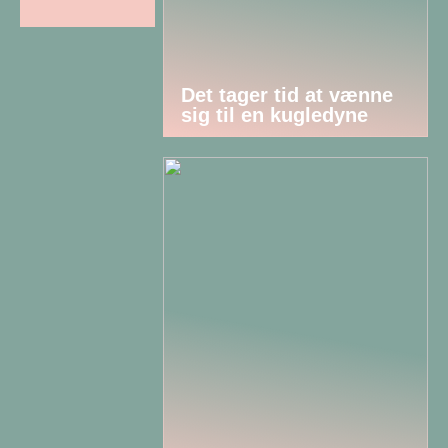
Det tager tid at vænne
sig til en kugledyne