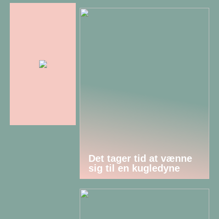
Det tager tid at vænne
sig til en kugledyne