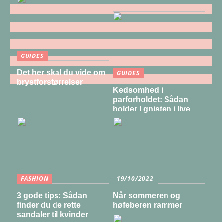
GUIDES
Det her skal du vide om
GUIDES
brystforstørrelser
Kedsomhed i
parforholdet: Sådan
holder I gnisten i live
FASHION
19/10/2022
3 gode tips: Sådan
Når sommeren og
finder du de rette
høfeberen rammer
sandaler til kvinder