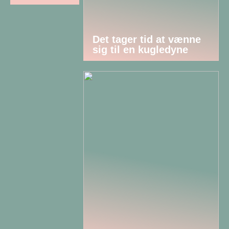
Det tager tid at vænne
sig til en kugledyne