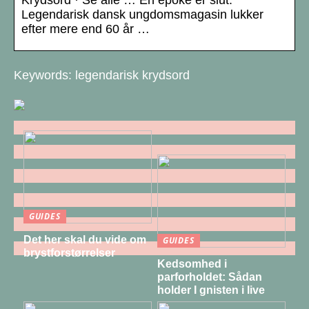
Krydsord · Se alle … En epoke er slut:
Legendarisk dansk ungdomsmagasin lukker
efter mere end 60 år …
Keywords: legendarisk krydsord
GUIDES
Det her skal du vide om
GUIDES
brystforstørrelser
Kedsomhed i
parforholdet: Sådan
holder I gnisten i live