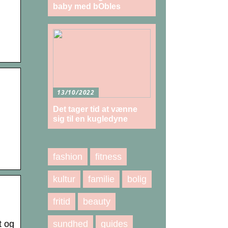
baby med bObles
13/10/2022
Det tager tid at vænne
sig til en kugledyne
fashion
fitness
kultur
familie
bolig
fritid
beauty
sundhed
guides
t og