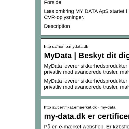
Forside
Læs omkring MY DATA ApS startet i
CVR-oplysninger.
Description
http s://home.mydata.dk
MyData | Beskyt dit dig
MyData leverer sikkerhedsprodukter og
privatliv mod avancerede trusler, m
MyData leverer sikkerhedsprodukter og
privatliv mod avancerede trusler, m
http s://certifikat.emaerket.dk › my-data
my-data.dk er certific
På en e-mærket webshop. Er købsflo