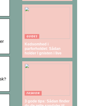
GUIDES
 er
Kedsomhed i
parforholdet: Sådan
holder I gnisten i live
nsk?
FASHION
3 gode tips: Sådan finder
du de rette sandaler til