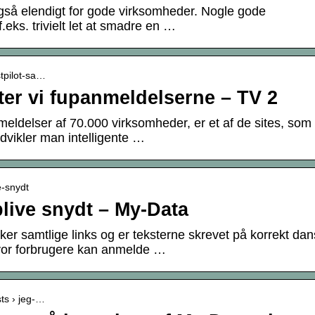
 også elendigt for gode virksomheder. Nogle gode
.eks. trivielt let at smadre en …
stpilot-sa…
ter vi fupanmeldelserne – TV 2
nmeldelser af 70.000 virksomheder, er et af de sites, som
dvikler man intelligente …
e-snydt
live snydt – My-Data
ker samtlige links og er teksterne skrevet på korrekt da
hvor forbrugere kan anmelde …
ts › jeg-…