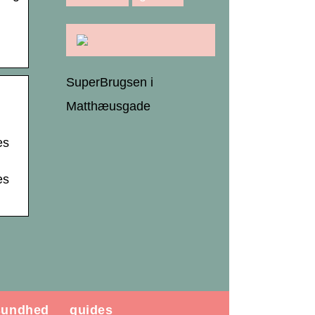
SuperBrugsen i
Matthæusgade
es
es
sundhed
guides