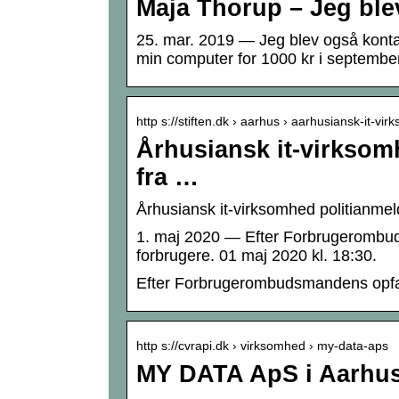
Maja Thorup – Jeg ble
25. mar. 2019 — Jeg blev også konta
min computer for 1000 kr i september
http s://stiften.dk › aarhus › aarhusiansk-it-v
Århusiansk it-virksom
fra …
Århusiansk it-virksomhed politianmel
1. maj 2020 — Efter Forbrugerombudsm
forbrugere. 01 maj 2020 kl. 18:30.
Efter Forbrugerombudsmandens opfatte
http s://cvrapi.dk › virksomhed › my-data-aps
MY DATA ApS i Aarhus