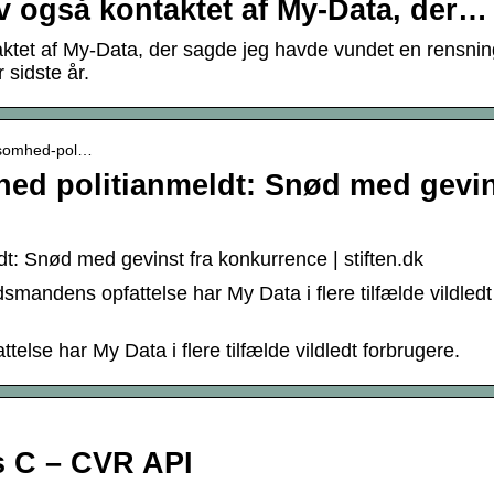
v også kontaktet af My-Data, der…
ktet af My-Data, der sagde jeg havde vundet en rensnin
 sidste år.
irksomhed-pol…
hed politianmeldt: Snød med gevi
dt: Snød med gevinst fra konkurrence | stiften.dk
andens opfattelse har My Data i flere tilfælde vildledt
lse har My Data i flere tilfælde vildledt forbrugere.
 C – CVR API