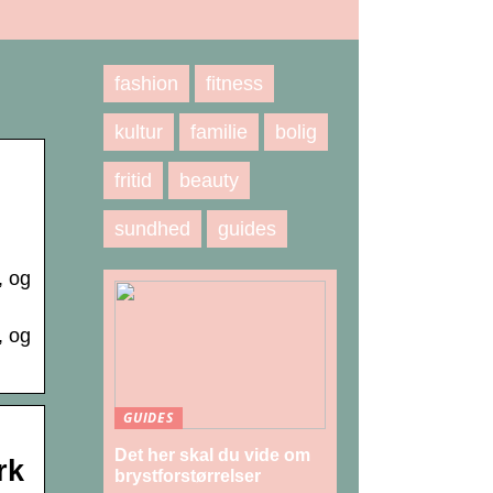
fashion
fitness
kultur
familie
bolig
fritid
beauty
sundhed
guides
, og
, og
GUIDES
Det her skal du vide om
rk
brystforstørrelser