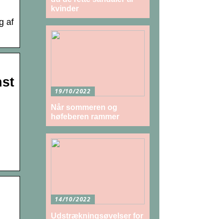
kvinder
g af
nst
19/10/2022
Når sommeren og
høfeberen rammer
14/10/2022
Udstrækningsøvelser for