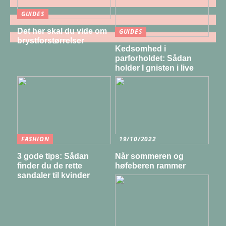
GUIDES
Det her skal du vide om
GUIDES
brystforstørrelser
Kedsomhed i
parforholdet: Sådan
holder I gnisten i live
FASHION
19/10/2022
3 gode tips: Sådan
Når sommeren og
finder du de rette
høfeberen rammer
sandaler til kvinder