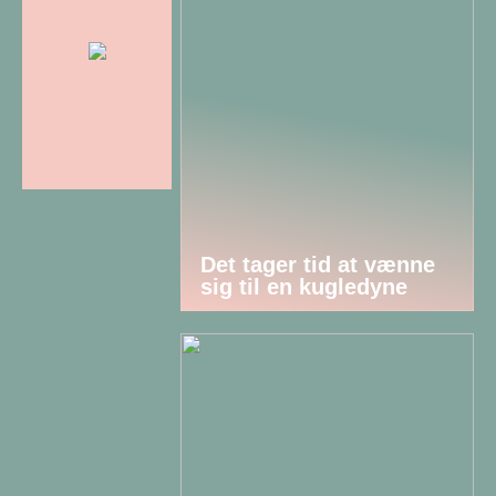
Det tager tid at vænne
sig til en kugledyne