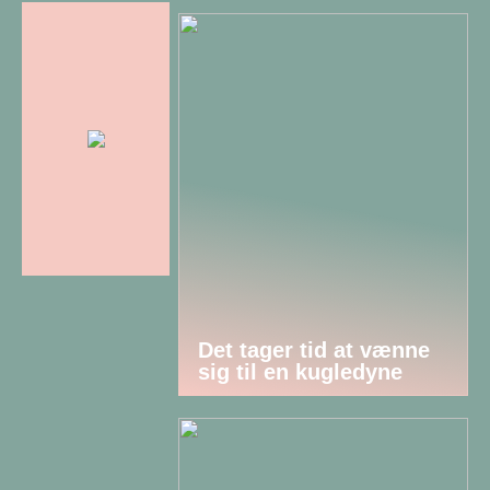
Det tager tid at vænne
sig til en kugledyne