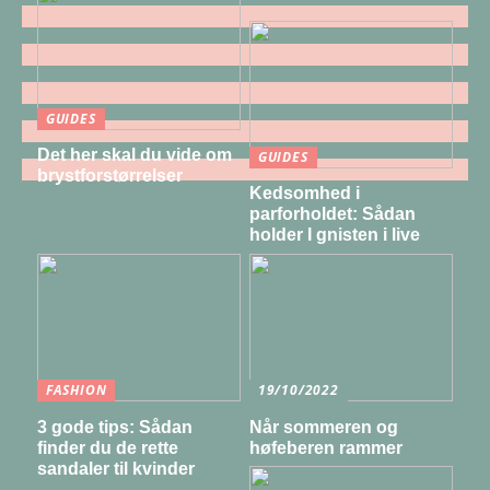
GUIDES
Det her skal du vide om
GUIDES
brystforstørrelser
Kedsomhed i
parforholdet: Sådan
holder I gnisten i live
FASHION
19/10/2022
3 gode tips: Sådan
Når sommeren og
finder du de rette
høfeberen rammer
sandaler til kvinder