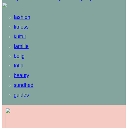
fashion
fitness
kultur
familie
bolig
fritid
beauty
sundhed
guides