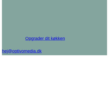
Opgrader dit køkken
hej@optivomedia.dk