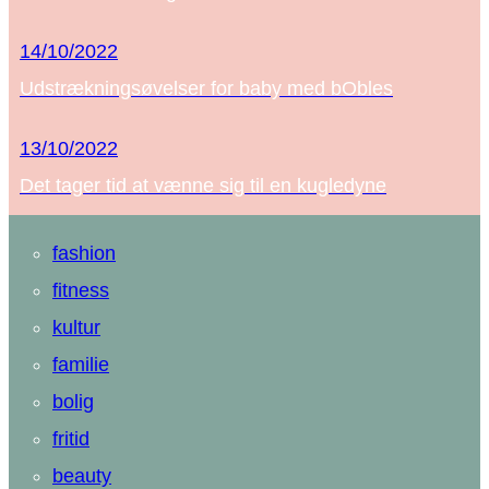
14/10/2022
Udstrækningsøvelser for baby med bObles
13/10/2022
Det tager tid at vænne sig til en kugledyne
fashion
fitness
kultur
familie
bolig
fritid
beauty