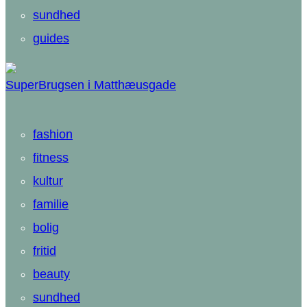
sundhed
guides
SuperBrugsen i Matthæusgade
fashion
fitness
kultur
familie
bolig
fritid
beauty
sundhed